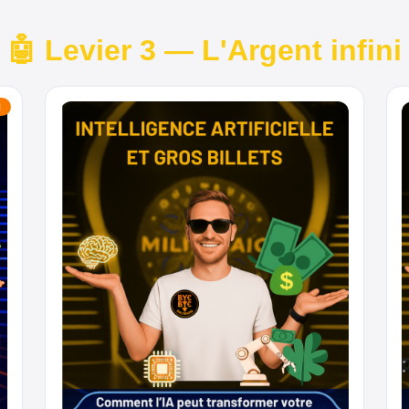
🤖 Levier 3 — L'Argent infini
N