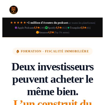
+1 million d'écoutes du podcast
★★★★★
sur toutes les plateformes
4,9★
4,9★
4,8★
Apple Podcasts
Spotify
Trustpilot
(249)
(422)
(65)
4,8★
Amazon
(Top 5% auteur)
🏠 FORMATION · FISCALITÉ IMMOBILIÈRE
Deux investisseurs
peuvent acheter le
même bien.
L’un construit du