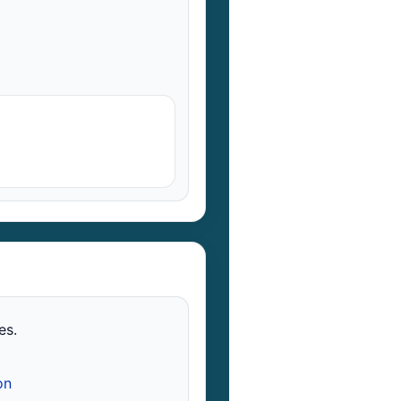
es.
on