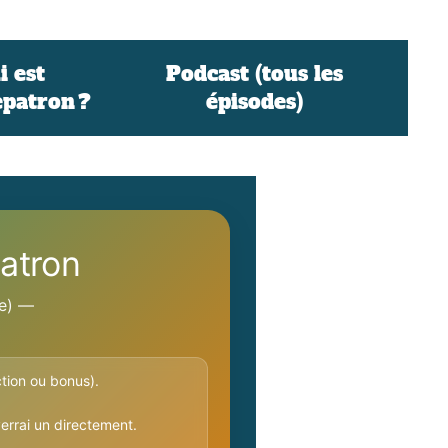
i est
Podcast (tous les
patron ?
épisodes)
atron
ge) —
tion ou bonus).
verrai un directement.