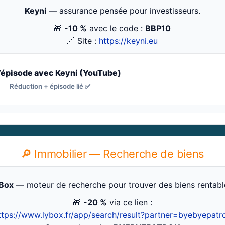
Keyni
— assurance pensée pour investisseurs.
🎁
-10 %
avec le code :
BBP10
🔗 Site :
https://keyni.eu
l’épisode avec Keyni (YouTube)
Réduction + épisode lié ✅
🔎 Immobilier — Recherche de biens
Box
— moteur de recherche pour trouver des biens rentabl
🎁
-20 %
via ce lien :
ttps://www.lybox.fr/app/search/result?partner=byebyepatr