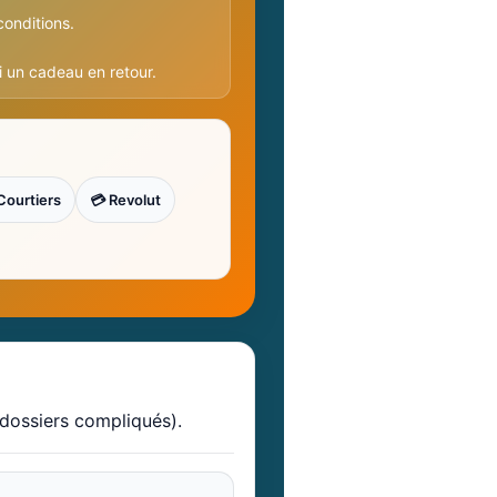
conditions.
ai un cadeau en retour.
Courtiers
💳 Revolut
 dossiers compliqués).