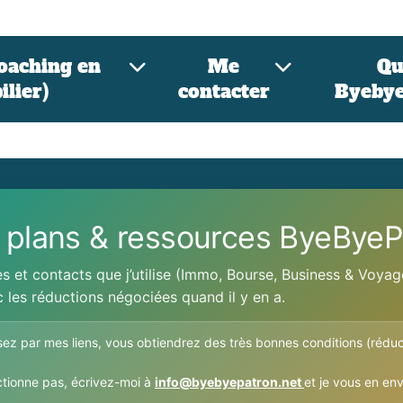
coaching en
Me
Qu
lier)
contacter
Byebye
 plans & ressources ByeByeP
es et contacts que j’utilise (Immo, Bourse, Business & Voya
 les réductions négociées quand il y en a.
sez par mes liens, vous obtiendrez des très bonnes conditions (réduc
ctionne pas, écrivez-moi à
info@byebyepatron.net
et je vous en en