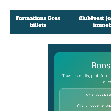
Formations Gros
Club1vest (
billets
immobi
Bons
Tous les outils, plateform
avec
👉 Si vous pas
📩 Si un code ne fon