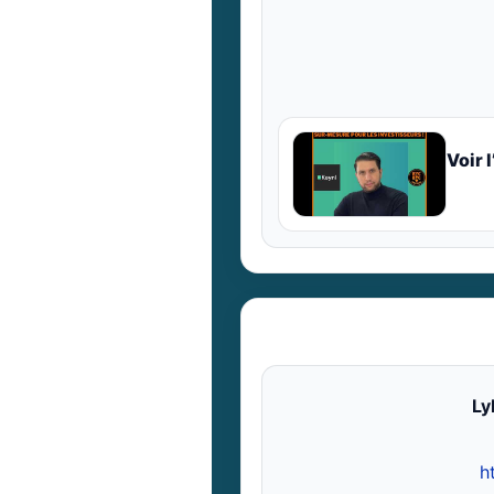
Voir 
Ly
h