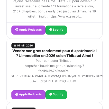
Rejoins l'Académie des Gros Billets 2.0 pour devenir un
investisseur augmenté : 11 formations + livre audio,
215+ chapitres, bonus early bird jusqu'au dimanche 19
juillet minuit : https://www.grosbil…
🎧 Apple Podcasts
🟢 Spotify
📅 01 juil. 2026
Vendre son gros rendement pour du patrimonial
? L’immobilier en 2026 selon Thibaud Aimé !
Pour contacter Thibaud :
https://thibaudaime.github.io/landing/?
fbclid=PAZnRzaASvJ-
xUREVYBK4E4GV4dG4DYWVtAjEwAHNydGMGYXBwX2lkDzEyND
jOwuFp0yLInLUstuh2rjLvCuaV…
🎧 Apple Podcasts
🟢 Spotify