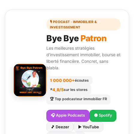
🎙 PODCAST · IMMOBILIER &
INVESTISSEMENT
Bye Bye
Patron
Les meilleures stratégies
d'investissement immobilier, bourse et
liberté financière. Concret, sans
blabla.
1 000 000+
écoutes
⭐
4,8/5
sur les stores
🏆 Top podcasteur immobilier FR
🎧 Apple Podcasts
🟢 Spotify
🎵 Deezer
▶️ YouTube