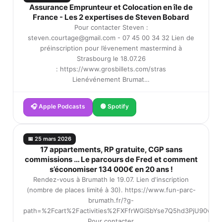
Assurance Emprunteur et Colocation en île de
France - Les 2 expertises de Steven Bobard
Pour contacter Steven :
steven.courtage@gmail.com - 07 45 00 34 32 Lien de
préinscription pour l’évenement mastermind à
Strasbourg le 18.07.26
: https://www.grosbillets.com/stras
Lienévénement Brumat…
🎧 Apple Podcasts
🟢 Spotify
📅 25 mars 2026
17 appartements, RP gratuite, CGP sans
commissions … Le parcours de Fred et comment
s’économiser 134 000€ en 20 ans !
Rendez-vous à Brumath le 19.07. Lien d'inscription
(nombre de places limité à 30). https://www.fun-parc-
brumath.fr/?g-
path=%2Fcart%2Factivities%2FXFfrWGlSbYse7Q5hd3PjU90vL
Pour contacter…