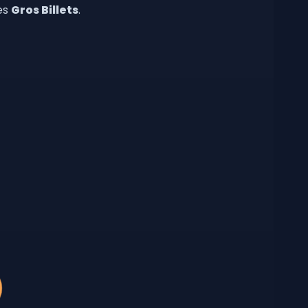
es
Gros Billets
.