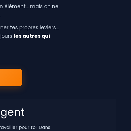
 bon élément… mais
on ne
.
ner tes propres leviers…
ujours
les autres qui
rgent
ravailler pour toi. Dans