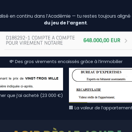
lisé en continu dans l’Académie — tu restes toujours aligné
du jeu de l’argent
.
💸 Des gros virements encaissés grâce à l’immobilier
er que j’ai acheté (23 000 €)
🏢 La valeur de l’appartement