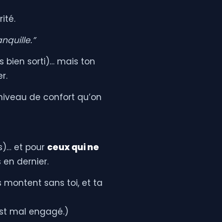
ité.
nquille.”
s bien sorti)… mais ton
r.
 niveau de confort qu’on
s)… et pour
ceux qui ne
s en dernier.
s montent sans toi, et ta
est mal engagé.)