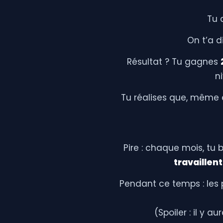
Tu 
On t’a di
Résultat ? Tu gagnes
n
Tu réalises que, même e
Pire : chaque mois, tu
travaillen
Pendant ce temps : les p
(Spoiler : il y a