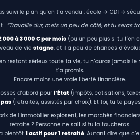
as suivi le plan qu’on t’a vendu : école → CDI → sécur
t :
“Travaille dur, mets un peu de côté, et tu seras tra
2 000 à 3 000 € par mois
(ou un peu plus si tu t’en e
iveau de vie
stagne
, et il a peu de chances d’évolue
n restant sérieux toute ta vie, tu n’auras jamais le
t’a promis.
Encore moins une vraie liberté financière.
 bosses d’abord pour
l’État
(impôts, cotisations, taxe
t pas
(retraités, assistés par choix). Et toi, tu te paye
rix de l’immobilier explosent, les marchés financier
retraite ? Personne ne sait si tu la toucheras.
ura bientôt
1 actif pour 1 retraité
. Autant dire que c’