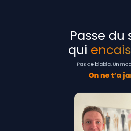
Passe du s
qui
encais
Pas de blabla. Un mod
On ne t’a j