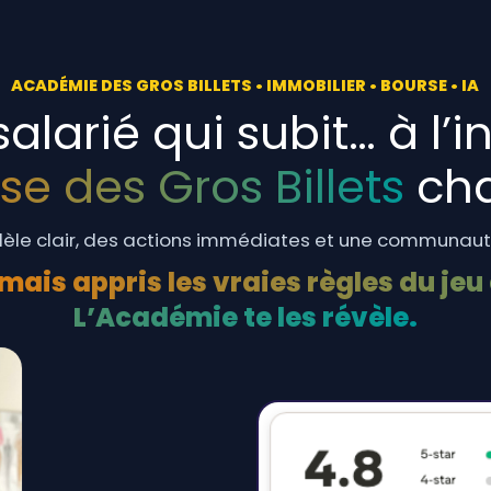
ACADÉMIE DES GROS BILLETS • IMMOBILIER • BOURSE • IA
alarié qui subit… à l’i
se des Gros Billets
cha
èle clair, des actions immédiates et une communauté
amais appris les vraies règles du jeu 
L’Académie te les révèle.