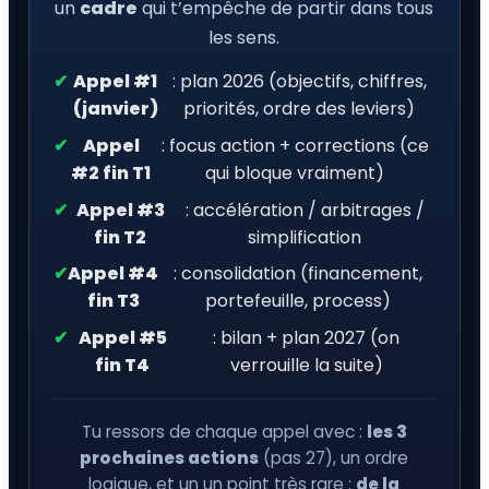
un
cadre
qui t’empêche de partir dans tous
les sens.
✔
Appel #1
: plan 2026 (objectifs, chiffres,
(janvier)
priorités, ordre des leviers)
✔
Appel
: focus action + corrections (ce
#2 fin T1
qui bloque vraiment)
✔
Appel #3
: accélération / arbitrages /
fin T2
simplification
✔
Appel #4
: consolidation (financement,
fin T3
portefeuille, process)
✔
Appel #5
: bilan + plan 2027 (on
fin T4
verrouille la suite)
Tu ressors de chaque appel avec :
les 3
prochaines actions
(pas 27), un ordre
logique, et un un point très rare :
de la